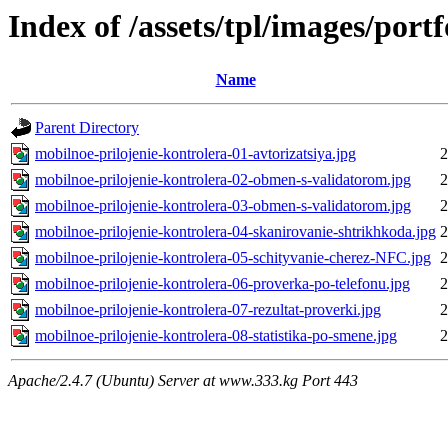
Index of /assets/tpl/images/por
Name
Parent Directory
mobilnoe-prilojenie-kontrolera-01-avtorizatsiya.jpg
2
mobilnoe-prilojenie-kontrolera-02-obmen-s-validatorom.jpg
2
mobilnoe-prilojenie-kontrolera-03-obmen-s-validatorom.jpg
2
mobilnoe-prilojenie-kontrolera-04-skanirovanie-shtrikhkoda.jpg
2
mobilnoe-prilojenie-kontrolera-05-schityvanie-cherez-NFC.jpg
2
mobilnoe-prilojenie-kontrolera-06-proverka-po-telefonu.jpg
2
mobilnoe-prilojenie-kontrolera-07-rezultat-proverki.jpg
2
mobilnoe-prilojenie-kontrolera-08-statistika-po-smene.jpg
2
Apache/2.4.7 (Ubuntu) Server at www.333.kg Port 443